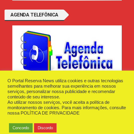
AGENDA TELEFÔNICA
O Portal Reserva News utiliza cookies e outras tecnologias
semelhantes para melhorar sua experiência em nossos
serviços, personalizar nossa publicidade e recomendar
conteúdo de seu interesse.
Ao utilizar nossos serviços, você aceita a política de
Desenvolvido e Hospedado por
Plugin Informática
monitoramento de cookies. Para mais informações, consulte
Reserva News Tecnologia - CNPJ - 42.509.198/0001-83
nossa
POLÍTICA DE PRIVACIDADE
O Portal
Fale Conosco
Politica de Privacidade
Anuncie Aqui
Concordo
Discordo