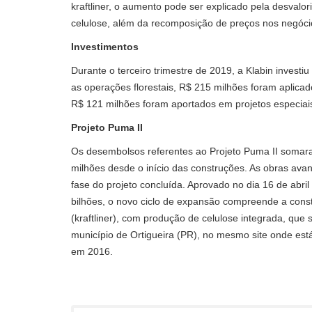
kraftliner, o aumento pode ser explicado pela desval
celulose, além da recomposição de preços nos negóc
Investimentos
Durante o terceiro trimestre de 2019, a Klabin invest
as operações florestais, R$ 215 milhões foram aplica
R$ 121 milhões foram aportados em projetos especiai
Projeto Puma II
Os desembolsos referentes ao Projeto Puma II somara
milhões desde o início das construções. As obras ava
fase do projeto concluída. Aprovado no dia 16 de abril
bilhões, o novo ciclo de expansão compreende a con
(kraftliner), com produção de celulose integrada, que
município de Ortigueira (PR), no mesmo site onde est
em 2016.