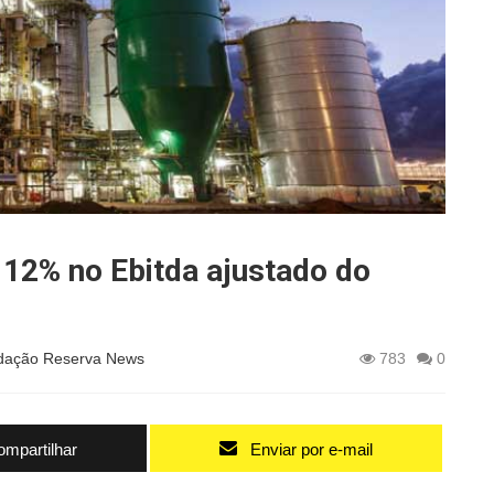
 12% no Ebitda ajustado do
dação Reserva News
783
0
mpartilhar
Enviar por e-mail