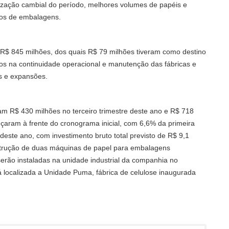
orização cambial do período, melhores volumes de papéis e
ios de embalagens.
iu R$ 845 milhões, dos quais R$ 79 milhões tiveram como destino
dos na continuidade operacional e manutenção das fábricas e
s e expansões.
m R$ 430 milhões no terceiro trimestre deste ano e R$ 718
nçaram à frente do cronograma inicial, com 6,6% da primeira
 deste ano, com investimento bruto total previsto de R$ 9,1
strução de duas máquinas de papel para embalagens
 serão instaladas na unidade industrial da companhia no
á localizada a Unidade Puma, fábrica de celulose inaugurada