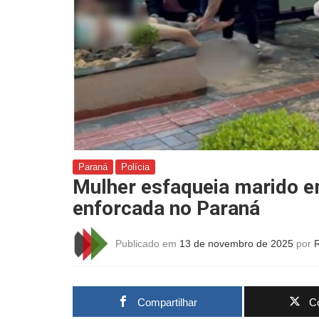
Paraná
Polícia
Mulher esfaqueia marido e
enforcada no Paraná
Publicado em
13 de novembro de 2025
por
Compartilhar
Co