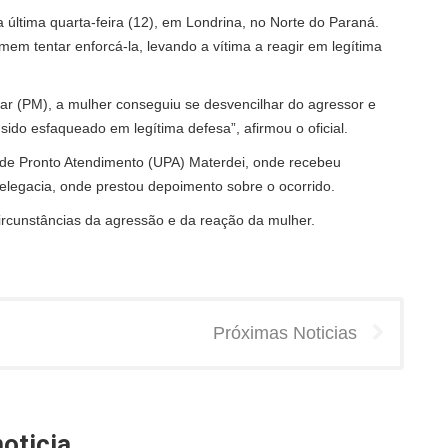
ltima quarta-feira (12), em Londrina, no Norte do Paraná.
em tentar enforcá-la, levando a vítima a reagir em legítima
itar (PM), a mulher conseguiu se desvencilhar do agressor e
ido esfaqueado em legítima defesa”, afirmou o oficial.
 de Pronto Atendimento (UPA) Materdei, onde recebeu
elegacia, onde prestou depoimento sobre o ocorrido.
s circunstâncias da agressão e da reação da mulher.
Próximas Noticias
oticia