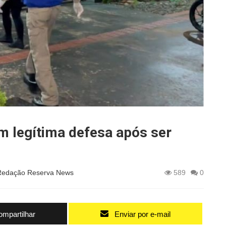
m legítima defesa após ser
Redação Reserva News
589
0
mpartilhar
Enviar por e-mail