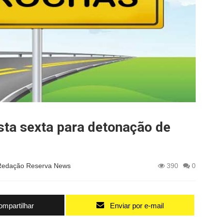
sta sexta para detonação de
Redação Reserva News
390
0
mpartilhar
Enviar por e-mail