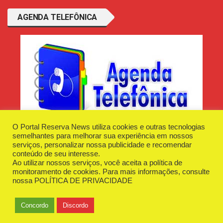
AGENDA TELEFÔNICA
O Portal Reserva News utiliza cookies e outras tecnologias
semelhantes para melhorar sua experiência em nossos
serviços, personalizar nossa publicidade e recomendar
conteúdo de seu interesse.
Ao utilizar nossos serviços, você aceita a política de
Desenvolvido e Hospedado por
Plugin Informática
monitoramento de cookies. Para mais informações, consulte
Reserva News Tecnologia - CNPJ - 42.509.198/0001-83
nossa
POLÍTICA DE PRIVACIDADE
O Portal
Fale Conosco
Politica de Privacidade
Anuncie Aqui
Concordo
Discordo